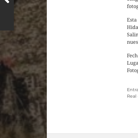
foto
Esta
Hida
Sali
nues
Fech
Luga
Foto
Entr
Real