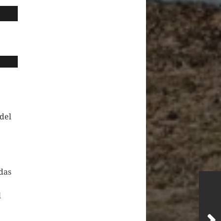
del
das
l