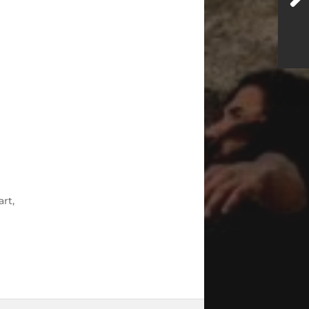
art
,