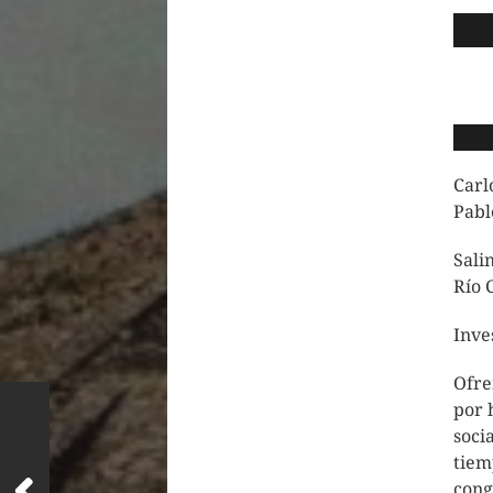
Carl
Pabl
Sali
Río 
Inve
Ofre
por 
soci
tiem
cong