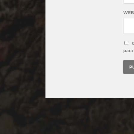
WEB
para