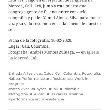
Esta vez, caigo en en el jardín de la Iglesia La
Merced, Cali. Acá, junto a esta puerta que
congrega gente de fe, encuentre consuelo,
compañía y poder Yamid Alonso Silva para que su
voz y su vida resuenen en cada rincón de nuestro
ser.
Fecha de la fotografía: 10-02-2020.
Lugar: Cali, Colombia.
Fotografía: Andrés Montes Zuluaga. — en
Iglesia
La Merced, Cali
.
Entrada
Artes vivas
,
Caída
,
Cali
,
Colombia
,
Fotografía
,
Nabba
,
Performance art
,
Resistencia
,
Work in
progress
artes vivas
Boyacá
Cali
Colombia
fotografía
Güicán
Las caídas
nabba
performance art
resistencia